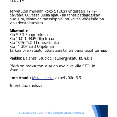
13.4.2025
Tervetuloa mukaan koko STOL:in yhteiseen TYHY-
päivään. Luvassa uusia ajatuksia tanssipedagogiikan
puolelta, loistavaa tanssioppia, mukavaa yhdessäoloa
ja verkostoitumista.
Aikataulu:
Klo 9.30 Saapuminen
Klo 10.00 -13.15 Ohjelmaa
Klo 13.15-14.00 Lounastauko
Klo 14.00-17.30 Ohjelmaa
Tarkempi aikataulu julkaistaan lähempänä tapahtumaa.
Paikka:
Balanssi Studiot, Tallberginkatu 1d, 4.krs
Päivä on maksuton ja se on avoin kaikille STOL:in
jäsenille.
Ilmoittaudu
tästä linkistä
viimeistään 5.5.
Tervetuloa mukaan!