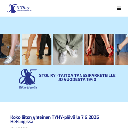
Siirry
sivun
Haku
Suomen Tanssinopettajain Liitto STOL ry
sisältöön
Koko liiton yhteinen TYHY-päivä la 7.6.2025
Helsingissä