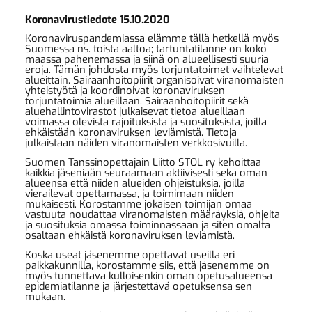
Koronavirustiedote 15.10.2020
Koronaviruspandemiassa elämme tällä hetkellä myös
Suomessa ns. toista aaltoa; tartuntatilanne on koko
maassa pahenemassa ja siinä on alueellisesti suuria
eroja. Tämän johdosta myös torjuntatoimet vaihtelevat
alueittain. Sairaanhoitopiirit organisoivat viranomaisten
yhteistyötä ja koordinoivat koronaviruksen
torjuntatoimia alueillaan. Sairaanhoitopiirit sekä
aluehallintovirastot julkaisevat tietoa alueillaan
voimassa olevista rajoituksista ja suosituksista, joilla
ehkäistään koronaviruksen leviämistä. Tietoja
julkaistaan näiden viranomaisten verkkosivuilla.
Suomen Tanssinopettajain Liitto STOL ry kehoittaa
kaikkia jäseniään seuraamaan aktiivisesti sekä oman
alueensa että niiden alueiden ohjeistuksia, joilla
vierailevat opettamassa, ja toimimaan niiden
mukaisesti. Korostamme jokaisen toimijan omaa
vastuuta noudattaa viranomaisten määräyksiä, ohjeita
ja suosituksia omassa toiminnassaan ja siten omalta
osaltaan ehkäistä koronaviruksen leviämistä.
Koska useat jäsenemme opettavat useilla eri
paikkakunnilla, korostamme siis, että jäsenemme on
myös tunnettava kulloisenkin oman opetusalueensa
epidemiatilanne ja järjestettävä opetuksensa sen
mukaan.