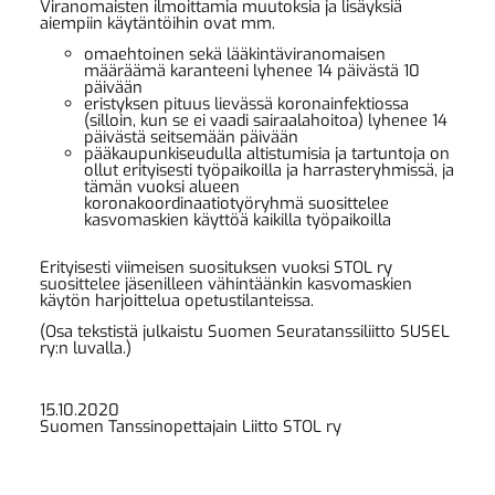
Viranomaisten ilmoittamia muutoksia ja lisäyksiä
aiempiin käytäntöihin ovat mm.
omaehtoinen sekä lääkintäviranomaisen
määräämä karanteeni lyhenee 14 päivästä 10
päivään
eristyksen pituus lievässä koronainfektiossa
(silloin, kun se ei vaadi sairaalahoitoa) lyhenee 14
päivästä seitsemään päivään
pääkaupunkiseudulla altistumisia ja tartuntoja on
ollut erityisesti työpaikoilla ja harrasteryhmissä, ja
tämän vuoksi alueen
koronakoordinaatiotyöryhmä suosittelee
kasvomaskien käyttöä kaikilla työpaikoilla
Erityisesti viimeisen suosituksen vuoksi STOL ry
suosittelee jäsenilleen vähintäänkin kasvomaskien
käytön harjoittelua opetustilanteissa.
(Osa tekstistä julkaistu Suomen Seuratanssiliitto SUSEL
ry:n luvalla.)
15.10.2020
Suomen Tanssinopettajain Liitto STOL ry