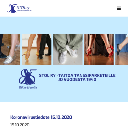
Siirry
sivun
Haku
Suomen Tanssinopettajain Liitto STOL ry
sisältöön
Koronavirustiedote 15.10.2020
15.10.2020