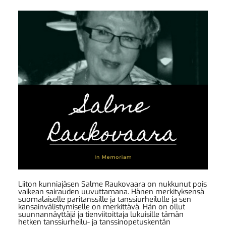
Liiton kunniajäsen Salme Raukovaara on nukkunut pois
vaikean sairauden uuvuttamana. Hänen merkityksensä
suomalaiselle paritanssille ja tanssiurheilulle ja sen
kansainvälistymiselle on merkittävä. Hän on ollut
suunnannäyttäjä ja tienviitoittaja lukuisille tämän
hetken tanssiurheilu- ja tanssinopetuskentän