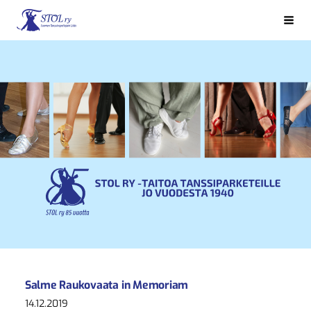
Siirry
sivun
Haku
Suomen Tanssinopettajain Liitto STOL ry
sisältöön
Salme Raukovaata in Memoriam
14.12.2019