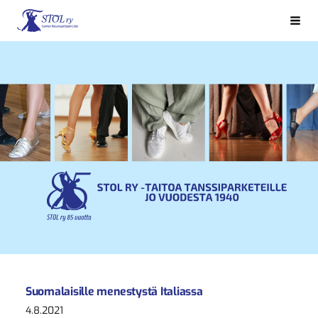
Siirry
sivun
Haku
Suomen Tanssinopettajain Liitto STOL ry
sisältöön
Suomalaisille menestystä Italiassa
4.8.2021