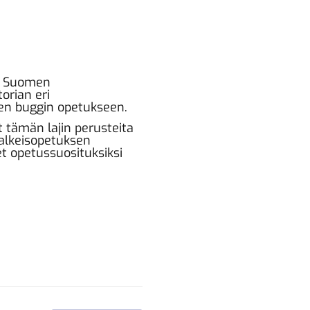
n. Suomen
orian eri
en buggin opetukseen.
 tämän lajin perusteita
n alkeisopetuksen
t opetussuosituksiksi