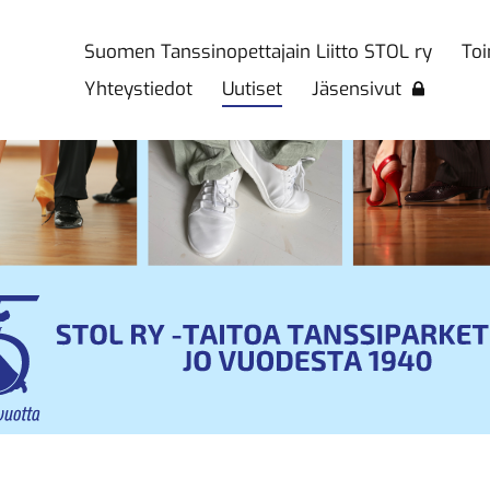
Suomen Tanssinopettajain Liitto STOL ry
Toi
Liitto STOL ry
Yhteystiedot
Uutiset
Jäsensivut