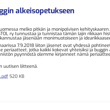
ggin alkeisopetukseen
Suomessa melko pitkän ja monipolvisen kehityskaare
STOL ry tunnustaa ja tunnistaa tämän lajin rikkaan hist
 kannustaa jäseniään monimuotoiseen ja idearikkaase
arissa 7.9.2018 liiton jäsenet ovat yhdessä pohtineet
 periaatteet, jotka kaikki kokevat yhteisiksi ja buggi
äsenistön pyynnöstä olemme kirjanneet nämä periaattee
uutisen liitteenä.
.pdf
520 KB