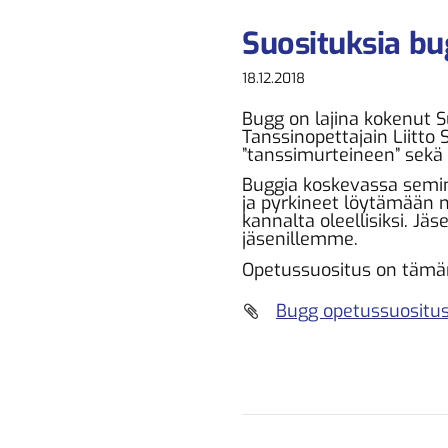
Suosituksia bu
18.12.2018
Bugg on lajina kokenut 
Tanssinopettajain Liitto 
”tanssimurteineen” sekä
Buggia koskevassa semina
ja pyrkineet löytämään ne
kannalta oleellisiksi. J
jäsenillemme.
Opetussuositus on tämän 
Bugg opetussuositus