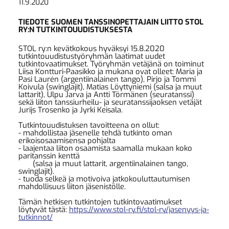
11.9.2020
TIEDOTE SUOMEN TANSSINOPETTAJAIN LIITTO STOL
RY:N TUTKINTOUUDISTUKSESTA
STOL ry:n kevätkokous hyväksyi 15.8.2020
tutkintouudistustyöryhmän laatimat uudet
tutkintovaatimukset. Työryhmän vetäjänä on toiminut
Liisa Kontturi-Paasikko ja mukana ovat olleet: Maria ja
Pasi Laurén (argentiinalainen tango), Pirjo ja Tommi
Koivula (swinglajit), Matias Löyttyniemi (salsa ja muut
lattarit), Ulpu Jarva ja Antti Törmänen (seuratanssi)
sekä liiton tanssiurheilu- ja seuratanssijaoksen vetäjät
Jurijs Trosenko ja Jyrki Keisala.
Tutkintouudistuksen tavoitteena on ollut:
- mahdollistaa jäsenelle tehdä tutkinto oman
erikoisosaamisensa pohjalta
- laajentaa liiton osaamista saamalla mukaan koko
paritanssin kenttä
(salsa ja muut lattarit, argentiinalainen tango,
swinglajit).
- tuoda selkeä ja motivoiva jatkokouluttautumisen
mahdollisuus liiton jäsenistölle.
Tämän hetkisen tutkintojen tutkintovaatimukset
löytyvät tästä:
https://www.stol-ry.fi/stol-ry/jasenyys-ja-
tutkinnot/