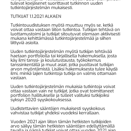
tulevat koejäsenet suorittavat tutkinnon uuden
tutkintojärjestelmän mukaisesti.
TUTKIJAT 1.1.2021 ALKAEN
Tutkintouudistuksen myötä muuttuu myös se, ketkä
voivat ottaa vastaan liiton tutkintoa. Tutkijan tehtävä on
luottamustoimi ja tutkijat sitoutuvat olemaan aktiivisesti
mukana kehittämässä tutkintojärjestelmää ja siihen
liittyviä asioita.
Uuden tutkintojärjestelmän myötä tutkijan tehtävää
haetaan portfoliolla tai kirjallisella hakemuksella, josta
käy ilmi tanssi- ja koulutustausta, työkokemus
tanssinkentällä ja muut asiat, jotka puoltavat tutkijan
arvon myöntämistä. Lisäksi hakemuksesta tulee käydä
ilmi, minkä lajien tutkintoja tutkija on valmis ottamaan
vastaan.
Uuden tutkintojärjestelmän mukaisia tutkintoja voivat
ottaa vastaan vain ne tutkijat, jotka ovat toimittaneet
portfolion hallitukselle ja tulleet valituksi tutkijoiksi
syksyn 2020 syyskokouksessa.
Uudistettavien sääntöjen mukaisesti syyskokous
vahvistaa tutkijat yhdeksi vuodeksi kerrallaan.
Vuoden 2021 ajan liiton tämän hetkisten tutkijoiden
arvo säilyy tämän hetkisten sääntöjen edellyttämällä
tavalla ja nämä tutkijat voivat ottaa vuoden 2021 ajan