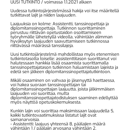
UUSI TUTKINTO / voimassa 1.1.2021 alkaen
Uudessa tutkintojärjestelmässä hakija voi itse määritellä
tutkittavat lajit ja niiden laajuuden.
Laajuuksia on kolme: Assistentti, tanssinopettaja ja
diplomitanssinopettaja. Tutkinnon suorittaminen
perustuu riittävän opetustaidon osoittamiseen
työryhmälle lähetetyllä videolla, vähintään alimman
hyväksytyn laajuuden saavuttamiseen tutkinnossa
riittävässä määrässä tanssilajeja.
Uusi tutkintojärjestelmä mahdollistaa myös etenemisen
tutkintotasolta toiselle: assistenttitason suorittanut voi
halutessaan hankkia lisää osaamista suorittamalla
tanssinopettajatason tutkinnon haluamistaan lajeista ja
edetä sen jälkeen diplomitanssinopettajatutkintoon.
Mikäli osaaminen on vahvaa jo jäsenyyttä haettaessa,
voi hakea suoraan tanssinopettajan tai
diplomitanssinopettajan laajuutta, joista jälkimmäisen
laajuuden voi suorittaa, mutta
diplomitanssinopettajatodistuksen saaminen edellyttää
myös näyttöä opetuskokemuksesta.
Kunkin lajin voi suorittaa maksimissaan laajuudella 5,
kaikki tutkintovaatimuksissa listatut lajit ovat
samanarvoisia.
- Assistentti: laajuus yhteensä 8, päälajien määrä
vähintään 1 / päälajin arvosana vähintään 2.