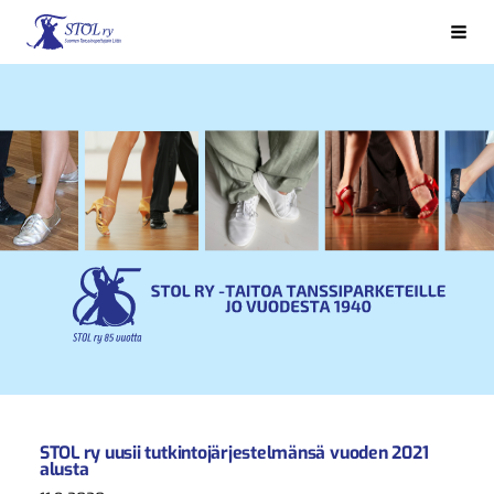
Siirry
sivun
Haku
Suomen Tanssinopettajain Liitto STOL ry
sisältöön
STOL ry uusii tutkintojärjestelmänsä vuoden 2021
alusta