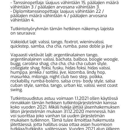
- Tanssinopettaja: laajuus vähintään 15, päälajien määrä
vähintään 3 / päälajien arvosana vähintään 3.
- Diplomitanssinopettaja: laajuus vähintään 22 /
päälajien määrä vähintään 4 / päälajien arvosana
vähintään 4.
Tutkintotyöryhmän tämän hetkinen näkemys lajeista
on seuraava:
Vakioidut lajit: valssi, tango, foxtrot, wieninvalssi,
quickstep, samba, cha cha, rumba, paso doble ja jive
Vapaasti vietävät lajit: argentiinalainen tango,
argentiinalainen valssi, bachata, balboa, boogie woogie,
bugg, carolina shag, cha cha, cha cha cuban style,
collegiate shag, foksi, fusku, hidas foksi, hidas valssi,
humppa, jenkka / sottiisi, jive, kizomba, lindy hop,
masurkka, milonga, night club two step, polkka,
rockabilly, rumba-bolero, salsa cros- body style, salsa
cuban style, samba, tango, urban kiz, valssi, west coast
swing.
Tutkintouudistus astuu voimaan 1.1.2021 ollen käytössä
rinnakkain tämän hetkisen tutkintojärjestelmän kanssa
koko vuoden 2021. Mikäli hakija jättää jäsenhakemuksen
liiton järjestelmän mukaan 31.12.2020 mennessä, hän
voi suorittaa joko vanhan tai uuden järjestelmän
mukaisen tutkinnon. Tämä tulee ilmoittaa hakemusta
jätettäessä, jotta hallitus osaa ottaa asian huomioon
tutkijaa/tutkijoita valitessaan. Vuoden 2021 alun jälkeen